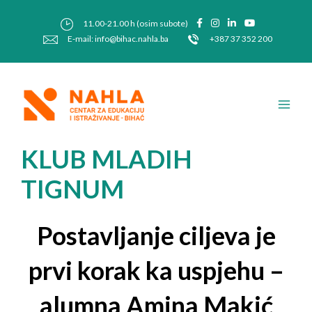
Skip
Post
to
navigation
11.00-21.00 h (osim subote)
content
E-mail: info@bihac.nahla.ba
+387 37 352 200
Main
Men
KLUB MLADIH
TIGNUM
Postavljanje ciljeva je
prvi korak ka uspjehu –
alumna Amina Makić