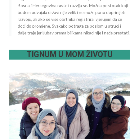
Bosna i Hercegovina raste i razvija se. Možda postotak koji
budem odvajala državi nije velik i ne može puno doprinijeti
razvoju, ali ako se više obrtnika registrira, vjerujem da će
doći do promjene. Svakako potraga za poslom u struci i
dalje traje jer ljubav prema biljkama nikad nije i neće prestati.
TIGNUM U MOM ŽIVOTU