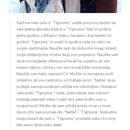
Kad me neko pita o “Tignumu” uvijek ponosno kažem da
sam jedina djevojka koja je u “Tignumu” bila tri godine,
jednu godinu u Bihaću i dvije u Sarajevu. Kad kažem tri
godine “Tignuma” to znači tri godine rada na sebi i na
svojim vještinama. Naučila sam da slobodno mogu iznijeti
svoje mišljenje bez straha da je ono pogrešno. Naučila sam
da je postavljanje ciljeva prvi korak ka uspjehu, jer ako
imamo ciljeve u životu, već smo korak bliže ostvarenju.
Naučila sam kako napisati CV. Možda to mnogima zvuči
smiješno, ali ovu radionicu svi trebaju proći. “Nahla” mi je
podigla samopouzdanje i učinila me odlučnijom. Gledajući
sebe prije “Tignuma” i sada, zadovoljnija sam sobom i
hrabrija mijenjati sebe i svijet oko sebe koliko sam u
mogućnosti. Mislim da sam učinila pravu stvar u svom
životu što sam postala dio “Nahle” i “Tignuma”. Slobodno
mogu kazati da sam u “Tignumu” pronašla sebe i to mi je
bila samo škola kako dalje.