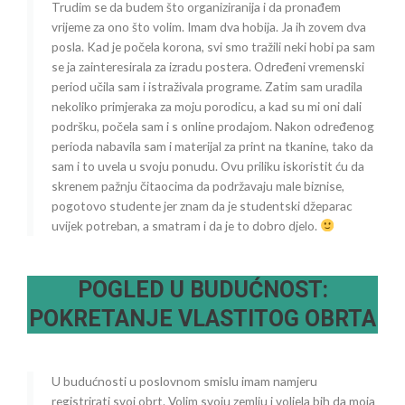
Trudim se da budem što organiziranija i da pronađem
vrijeme za ono što volim. Imam dva hobija. Ja ih zovem dva
posla. Kad je počela korona, svi smo tražili neki hobi pa sam
se ja zainteresirala za izradu postera. Određeni vremenski
period učila sam i istraživala programe. Zatim sam uradila
nekoliko primjeraka za moju porodicu, a kad su mi oni dali
podršku, počela sam i s online prodajom. Nakon određenog
perioda nabavila sam i materijal za print na tkanine, tako da
sam i to uvela u svoju ponudu. Ovu priliku iskoristit ću da
skrenem pažnju čitaocima da podržavaju male biznise,
pogotovo studente jer znam da je studentski džeparac
uvijek potreban, a smatram i da je to dobro djelo.
POGLED U BUDUĆNOST:
POKRETANJE VLASTITOG OBRTA
U budućnosti u poslovnom smislu imam namjeru
registrirati svoj obrt. Volim svoju zemlju i voljela bih da moja