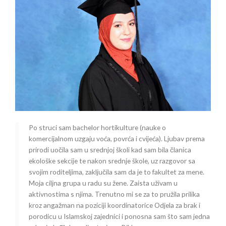
Po struci sam bachelor hortikulture (nauke o
komercijalnom uzgaju voća, povrća i cvijeća). Ljubav prema
prirodi uočila sam u srednjoj školi kad sam bila članica
ekološke sekcije te nakon srednje škole, uz razgovor sa
svojim roditeljima, zaključila sam da je to fakultet za mene.
Moja ciljna grupa u radu su žene. Zaista uživam u
aktivnostima s njima. Trenutno mi se za to pružila prilika
kroz angažman na poziciji koordinatorice Odjela za brak i
porodicu u Islamskoj zajednici i ponosna sam što sam jedna