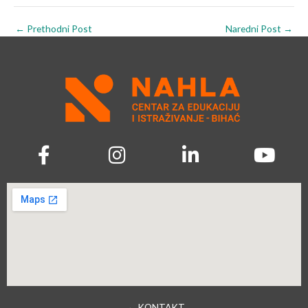
←
Prethodni Post
Naredni Post
→
→ KONTAKT