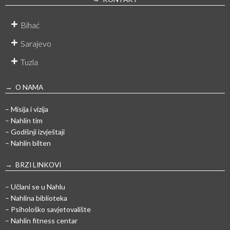
Bihać
Sarajevo
Tuzla
→ O NAMA
– Misija i vizija
– Nahlin tim
– Godišnji izvještaji
– Nahlin bilten
→ BRZI LINKOVI
– Učlani se u Nahlu
– Nahlina biblioteka
– Psihološko savjetovalište
– Nahlin fitness centar