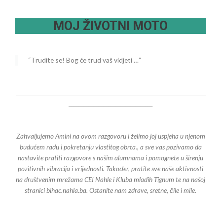
MOJ ŽIVOTNI MOTO
“Trudite se! Bog će trud vaš vidjeti …”
_____________________________________________________________________________
__________________________________
Zahvaljujemo Amini na ovom razgovoru i želimo joj uspjeha u njenom
budućem radu i pokretanju vlastitog obrta., a sve vas pozivamo da
nastavite pratiti razgovore s našim alumnama i pomognete u širenju
pozitivnih vibracija i vrijednosti. Također, pratite sve naše aktivnosti
na društvenim mrežama CEI Nahle i Kluba mladih Tignum te na našoj
stranici bihac.nahla.ba. Ostanite nam zdrave, sretne, čile i mile.