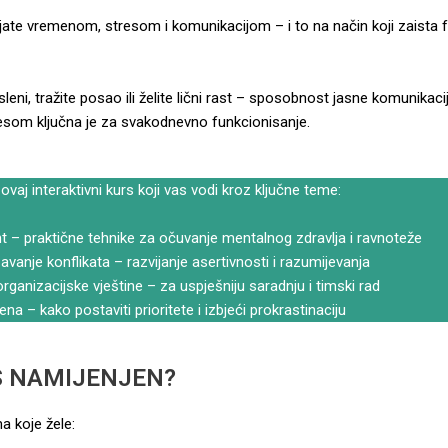
avljate vremenom, stresom i komunikacijom – i to na način koji zaista 
leni, tražite posao ili želite lični rast – sposobnost jasne komunikaci
resom ključna je za svakodnevno funkcionisanje.
ovaj interaktivni kurs koji vas vodi kroz ključne teme:
– praktične tehnike za očuvanje mentalnog zdravlja i ravnoteže
avanje konflikata – razvijanje asertivnosti i razumijevanja
rganizacijske vještine – za uspješniju saradnju i timski rad
na – kako postaviti prioritete i izbjeći prokrastinaciju
S NAMIJENJEN?
a koje žele: