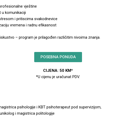
i profesionalne vještine
 u komunikaciji
 stresom i pritiscima svakodnevice
izaciju vremena i radnu efikasnost
iskustvo – program je prilagođen različitim nivoima znanja.
POSEBNA PONUDA
CIJENA: 50 KM*
*U cijenu je uračunat PDV.
agistrica psihologije i KBT psihoterapeut pod supervizijom,
ikolog i magistrica politologije