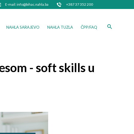
E-mail: info@bihac.nahla.ba
+387 37 352 200
Search
NAHLA SARAJEVO
NAHLA TUZLA
ČPP/FAQ
som - soft skills u