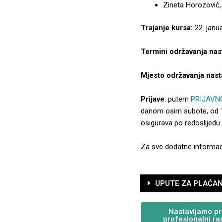
Zineta Horozović,
Trajanje kursa:
22. janu
Termini održavanja nas
Mjesto održavanja nast
Prijave
: putem
PRIJAVN
danom osim subote, od 11
osigurava po redoslijedu 
Za sve dodatne informaci
UPUTE ZA PLAĆANJ
Nastavljamo pru
profesionalni ra