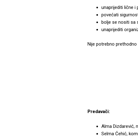
unaprijediti lične 
povećati sigurnost
bolje se nositi sa
unaprijediti organ
Nije potrebno prethodno 
Predavači:
Alma Dizdarević, m
Selma Ćehić, komun