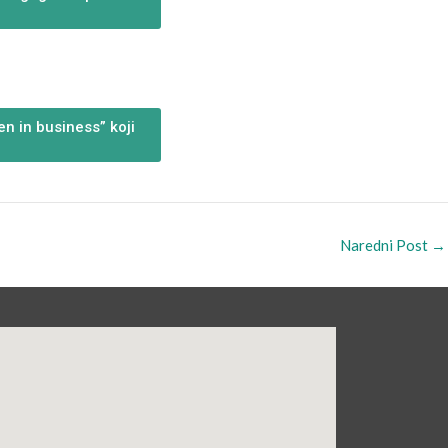
n in business” koji
Naredni Post
→