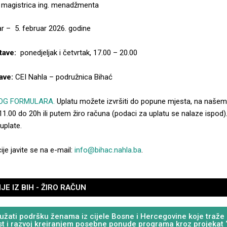
 magistrica ing. menadžmenta
ar – 5. februar 2026. godine
tave:
ponedjeljak i četvrtak, 17.00 – 20.00
ave:
CEI Nahla – podružnica Bihać
OG FORMULARA.
Uplatu možete izvršiti do popune mjesta, na našem
.00 do 20h ili putem žiro računa (podaci za uplatu se nalaze ispod)
uplate.
je javite se na e-mail:
info@bihac.nahla.ba
.
E IZ BIH - ŽIRO RAČUN
žati podršku ženama iz cijele Bosne i Hercegovine koje traže pr
st i razvoj kreiranjem posebne ponude programa kroz projekat 