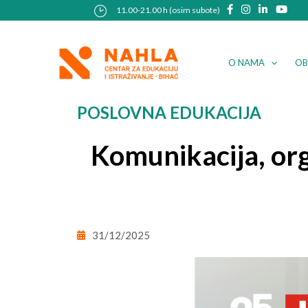
Skip
Post
11.00-21.00 h (osim subote)
to
navigation
content
O NAMA
OB
POSLOVNA EDUKACIJA
Komunikacija, orga
31/12/2025