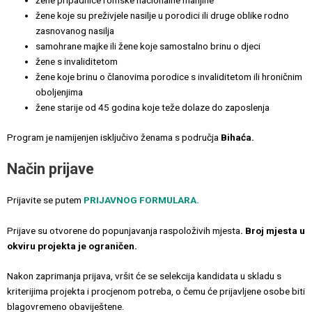
žene pripadnice romske nacionalne manjine
žene koje su preživjele nasilje u porodici ili druge oblike rodno
zasnovanog nasilja
samohrane majke ili žene koje samostalno brinu o djeci
žene s invaliditetom
žene koje brinu o članovima porodice s invaliditetom ili hroničnim
oboljenjima
žene starije od 45 godina koje teže dolaze do zaposlenja
Program je namijenjen isključivo ženama s područja
Bihaća.
Način prijave
Prijavite se putem
PRIJAVNOG FORMULARA.
Prijave su otvorene do popunjavanja raspoloživih mjesta
. Broj mjesta u
okviru projekta je ograničen.
Nakon zaprimanja prijava, vršit će se selekcija kandidata u skladu s
kriterijima projekta i procjenom potreba, o čemu će prijavljene osobe biti
blagovremeno obaviještene.