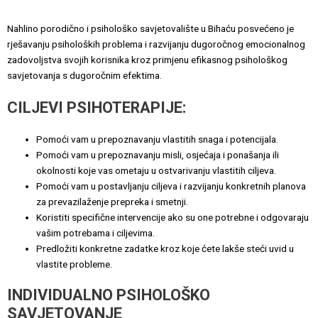
Nahlino porodično i psihološko savjetovalište u Bihaću posvećeno je
rješavanju psiholoških problema i razvijanju dugoročnog emocionalnog
zadovoljstva svojih korisnika kroz primjenu efikasnog psihološkog
savjetovanja s dugoročnim efektima.
CILJEVI PSIHOTERAPIJE:
Pomoći vam u prepoznavanju vlastitih snaga i potencijala.
Pomoći vam u prepoznavanju misli, osjećaja i ponašanja ili
okolnosti koje vas ometaju u ostvarivanju vlastitih ciljeva.
Pomoći vam u postavljanju ciljeva i razvijanju konkretnih planova
za prevazilaženje prepreka i smetnji.
Koristiti specifične intervencije ako su one potrebne i odgovaraju
vašim potrebama i ciljevima.
Predložiti konkretne zadatke kroz koje ćete lakše steći uvid u
vlastite probleme.
INDIVIDUALNO PSIHOLOŠKO
SAVJETOVANJE