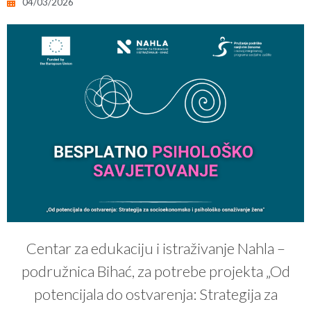
04/03/2026
Centar za edukaciju i istraživanje Nahla –
podružnica Bihać, za potrebe projekta „Od
potencijala do ostvarenja: Strategija za