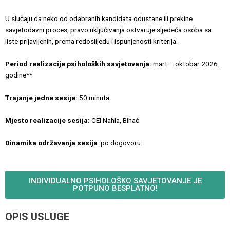
U slučaju da neko od odabranih kandidata odustane ili prekine
savjetodavni proces, pravo uključivanja ostvaruje sljedeća osoba sa
liste prijavljenih, prema redoslijedu i ispunjenosti kriterija.
Period realizacije psiholoških savjetovanja:
mart – oktobar 2026.
godine**
Trajanje jedne sesije:
50 minuta
Mjesto realizacije sesija:
CEI Nahla, Bihać
Dinamika održavanja sesija
: po dogovoru
INDIVIDUALNO PSIHOLOŠKO SAVJETOVANJE JE
POTPUNO BESPLATNO!
OPIS USLUGE