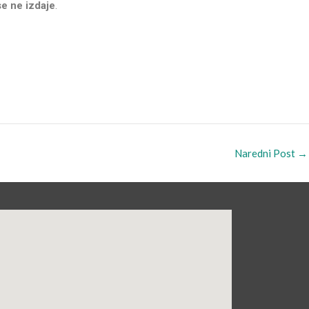
 se ne izdaje
.
Naredni Post
→