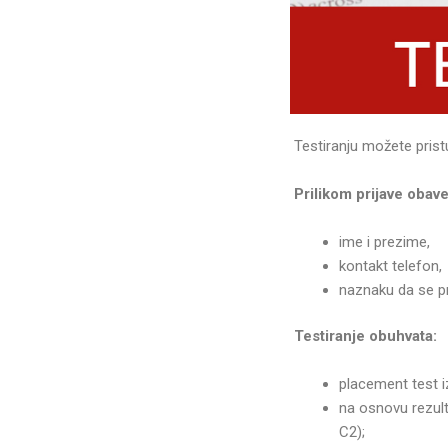
Testiranju možete prist
Prilikom prijave obav
ime i prezime,
kontakt telefon,
naznaku da se pri
Testiranje obuhvata:
placement test i
na osnovu rezult
C2);