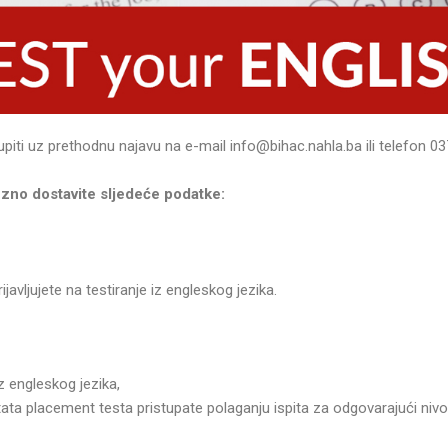
upiti uz prethodnu najavu na e-mail info@bihac.nahla.ba ili telefon 0
ezno dostavite sljedeće podatke:
javljujete na testiranje iz engleskog jezika.
z engleskog jezika,
ata placement testa pristupate polaganju ispita za odgovarajući nivo