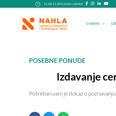
Skip
Post
11.00-21.00 h (osim subote)
to
navigation
content
O NAMA
OB
POSEBNE PONUDE
Izdavanje ce
Potreban vam je dokaz o poznavanju en