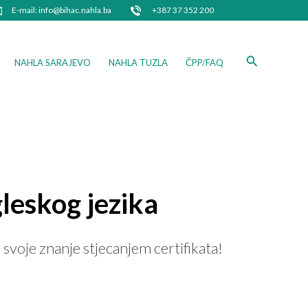
E-mail: info@bihac.nahla.ba
+387 37 352 200
Search
NAHLA SARAJEVO
NAHLA TUZLA
ČPP/FAQ
leskog jezika
svoje znanje stjecanjem certifikata!