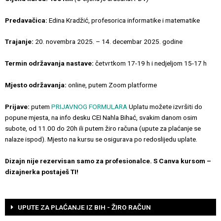
Predavačica:
Edina Kradžić, profesorica informatike i matematike
Trajanje:
20. novembra 2025. – 14. decembar 2025. godine
Termin održavanja nastave:
četvrtkom 17-19 h i nedjeljom 15-17 h
Mjesto održavanja:
online, putem Zoom platforme
Prijave:
putem
PRIJAVNOG FORMULARA
Uplatu možete izvršiti do
popune mjesta, na info desku CEI Nahla Bihać, svakim danom osim
subote, od 11.00 do 20h ili putem žiro računa (upute za plaćanje se
nalaze ispod). Mjesto na kursu se osigurava po redoslijedu uplate.
Dizajn nije rezervisan samo za profesionalce. S Canva kursom –
dizajnerka postaješ TI!
UPUTE ZA PLAĆANJE IZ BIH - ŽIRO RAČUN