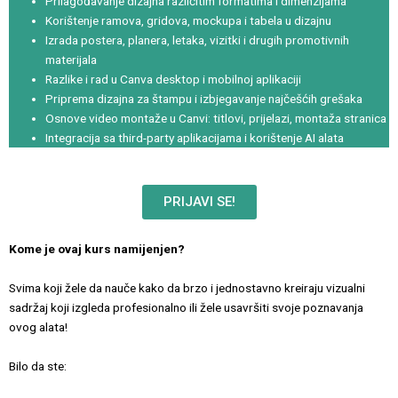
Prilagođavanje dizajna različitim formatima i dimenzijama
Korištenje ramova, gridova, mockupa i tabela u dizajnu
Izrada postera, planera, letaka, vizitki i drugih promotivnih
materijala
Razlike i rad u Canva desktop i mobilnoj aplikaciji
Priprema dizajna za štampu i izbjegavanje najčešćih grešaka
Osnove video montaže u Canvi: titlovi, prijelazi, montaža stranica
Integracija sa third-party aplikacijama i korištenje AI alata
PRIJAVI SE!
Kome je ovaj kurs namijenjen?
Svima koji žele da nauče kako da brzo i jednostavno kreiraju vizualni
sadržaj koji izgleda profesionalno ili žele usavršiti svoje poznavanja
ovog alata!
Bilo da ste: