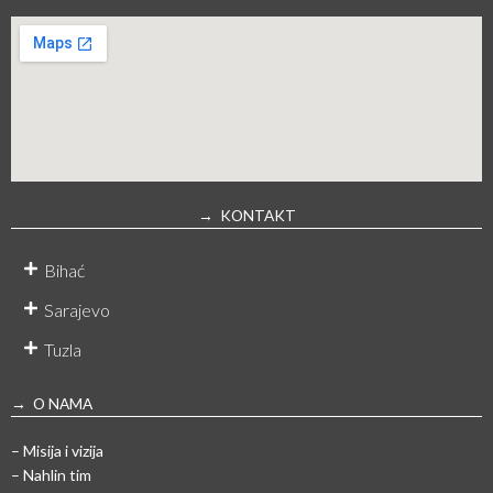
→ KONTAKT
Bihać
Sarajevo
Tuzla
→ O NAMA
– Misija i vizija
– Nahlin tim