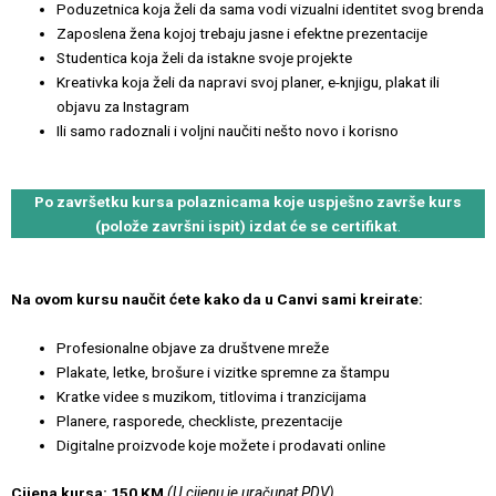
Poduzetnica koja želi da sama vodi vizualni identitet svog brenda
Zaposlena žena kojoj trebaju jasne i efektne prezentacije
Studentica koja želi da istakne svoje projekte
Kreativka koja želi da napravi svoj planer, e-knjigu, plakat ili
objavu za Instagram
Ili samo radoznali i voljni naučiti nešto novo i korisno
Po završetku kursa polaznicama koje uspješno završe kurs
(polože završni ispit) izdat će se certifikat
.
Na ovom kursu naučit ćete kako da u Canvi sami kreirate:
Profesionalne objave za društvene mreže
Plakate, letke, brošure i vizitke spremne za štampu
Kratke videe s muzikom, titlovima i tranzicijama
Planere, rasporede, checkliste, prezentacije
Digitalne proizvode koje možete i prodavati online
Cijena kursa: 150 KM
(U cijenu je uračunat PDV)