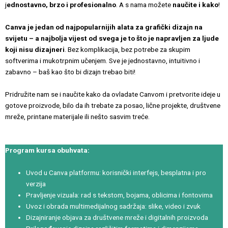
j
ednostavno, brzo i profesionalno
. A s nama možete
naučite i kako
!
Canva je jedan od najpopularnijih alata za grafički dizajn na
svijetu – a najbolja vijest od svega je to što je napravljen za ljude
koji nisu dizajneri
. Bez komplikacija, bez potrebe za skupim
softverima i mukotrpnim učenjem. Sve je jednostavno, intuitivno i
zabavno – baš kao što bi dizajn trebao biti!
Pridružite nam se i naučite kako da ovladate Canvom i pretvorite ideje u
gotove proizvode, bilo da ih trebate za posao, lične projekte, društvene
mreže, printane materijale ili nešto sasvim treće.
Program kursa obuhvata:
Uvod u Canva platformu: korisnički interfejs, besplatna i pro
verzija
Pravljenje vizuala: rad s tekstom, bojama, oblicima i fontovima
Uvoz i obrada multimedijalnog sadržaja: slike, video i zvuk
Dizajniranje objava za društvene mreže i digitalnih proizvoda