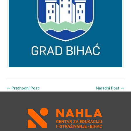
←
Prethodni Post
Naredni Post
→