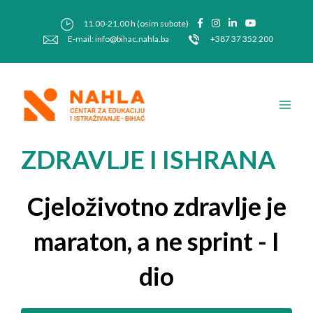
Skip
Post
to
navigation
11.00-21.00 h (osim subote)
content
E-mail: info@bihac.nahla.ba
+387 37 352 200
Main
Men
ZDRAVLJE I ISHRANA
Cjeloživotno zdravlje je
maraton, a ne sprint - I
dio