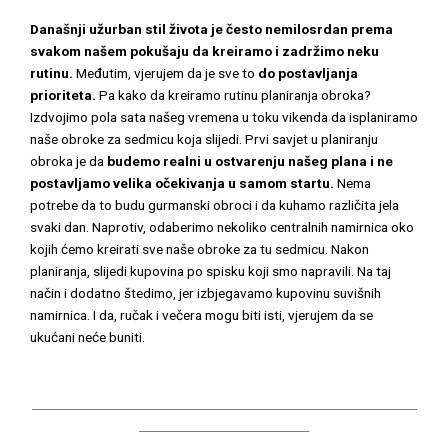
Današnji užurban stil života je često nemilosrdan prema
svakom našem pokušaju da kreiramo i zadržimo neku
rutinu.
Međutim, vjerujem da je sve to
do postavljanja
prioriteta.
Pa kako da kreiramo rutinu planiranja obroka?
Izdvojimo pola sata našeg vremena u toku vikenda da isplaniramo
naše obroke za sedmicu koja slijedi. Prvi savjet u planiranju
obroka je da
budemo realni u ostvarenju našeg plana i ne
postavljamo velika očekivanja u samom startu.
Nema
potrebe da to budu gurmanski obroci i da kuhamo različita jela
svaki dan. Naprotiv, odaberimo nekoliko centralnih namirnica oko
kojih ćemo kreirati sve naše obroke za tu sedmicu. Nakon
planiranja, slijedi kupovina po spisku koji smo napravili. Na taj
način i dodatno štedimo, jer izbjegavamo kupovinu suvišnih
namirnica. I da, ručak i večera mogu biti isti, vjerujem da se
ukućani neće buniti.
_____________________________________________________________________________
__________________________________