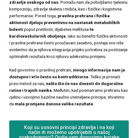
zdravlje svakoga od nas
. Pomažu nam da poboljšamo tjelesnu
kompoziciju, zdravlje skeleta i mišića, kao i fizičke i kognitivne
performanse. Pored toga,
pravilna prehrana i fizička
aktivnost djeluju preventivno na nastanak metaboličkih
bolesti
poput pretilosti, dijabetes mellitusa
te
kardiovaskularnih oboljenja.
Iako su benefiti fizičke aktivnosti
i pravilne prehrane često proučavani zasebno, postaje sve više
evidentno da je njihova integracija prijeko potrebna za postizanje
optimalnih rezultata kroz njihovu adekvatnu primjenu.
Kad govorimo o pravilnoj prehrani,
mnogo informacija nam je
dostupno i vrlo često su kontradiktorne
. Teško je pronaći
pravi metod za nas,
nešto što će nas dovesti do dugoročne
rutine i trajnih navika
. Međutim, kad posmatramo prehranu kao
cjelinu i usvojimo bazične naučno utemeljene principe, shvatimo
da
male promjene donose velike rezultate
.
Koji su osnovni principi zdravlja i na koji
način ih možemo upotrijebiti u našoj
svakodnevnici? Ovdje vam donosimo korake