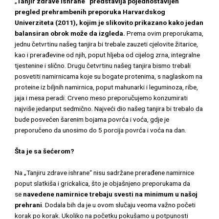
„
Tanjir zdrave ishrane“ predstavlja pojednostavljen
pregled prehrambenih preporuka Harvardskog
Univerziteta (2011), kojim je slikovito prikazano kako jedan
balansiran obrok može da izgleda.
Prema ovim preporukama,
jednu četvrtinu našeg tanjira bi trebale zauzeti cjelovite žitarice,
kao i prerađevine od njih, poput hljeba od cijelog zrna, integralne
tjestenine i slično. Drugu četvrtinu našeg tanjira bismo trebali
posvetiti namirnicama koje su bogate protenima, s naglaskom na
proteine iz biljnih namirnica, poput mahunarki i leguminoza, ribe,
jaja i mesa peradi. Crveno meso preporučujemo konzumirati
najviše jedanput sedmično. Najveći dio našeg tanjira bi trebalo da
bude posvećen šarenim bojama povrća i voća, gdje je
preporučeno da unosimo do 5 porcija povrća i voća na dan.
Šta je sa šećerom?
Na „Tanjiru zdrave ishrane“ nisu sadržane prerađene namirnice
poput slatkiša i grickalica, što je objašnjeno preporukama da
se
navedene namirnice trebaju svesti na minimum u našoj
prehrani
. Dodala bih da je u ovom slučaju veoma važno početi
korak po korak. Ukoliko na početku pokušamo u potpunosti