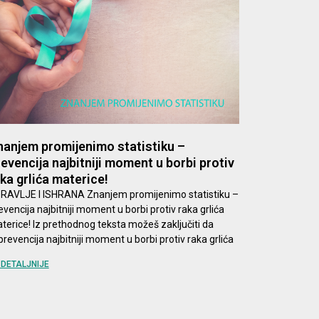
anjem promijenimo statistiku –
evencija najbitniji moment u borbi protiv
ka grlića materice!
RAVLJE I ISHRANA Znanjem promijenimo statistiku –
evencija najbitniji moment u borbi protiv raka grlića
terice! Iz prethodnog teksta možeš zaključiti da
 prevencija najbitniji moment u borbi protiv raka grlića
DETALJNIJE