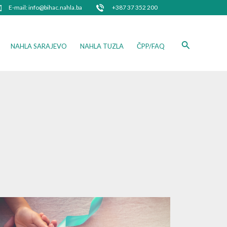
E-mail: info@bihac.nahla.ba
+387 37 352 200
Search
NAHLA SARAJEVO
NAHLA TUZLA
ČPP/FAQ
a