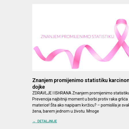
Znanjem promijenimo statistiku karcino
dojke
ZDRAVLJE I ISHRANA Znanjem promijenimo statistik
Prevencija najbitniji moment u borbi protiv raka grlića
materice! Šta ako napipam kvržicu? – pomislila je sva
žena, barem jednom u životu. Mnoge
→ DETALJNIJE