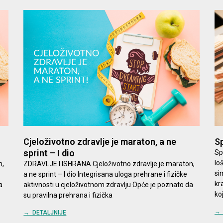
Cjeloživotno zdravlje je maraton, a ne
Sp
sprint – I dio
Sp
lo
n,
ZDRAVLJE I ISHRANA Cjeloživotno zdravlje je maraton,
si
a ne sprint – I dio Integrisana uloga prehrane i fizičke
kr
a
aktivnosti u cjeloživotnom zdravlju Opće je poznato da
ko
su pravilna prehrana i fizička
→ 
→ DETALJNIJE