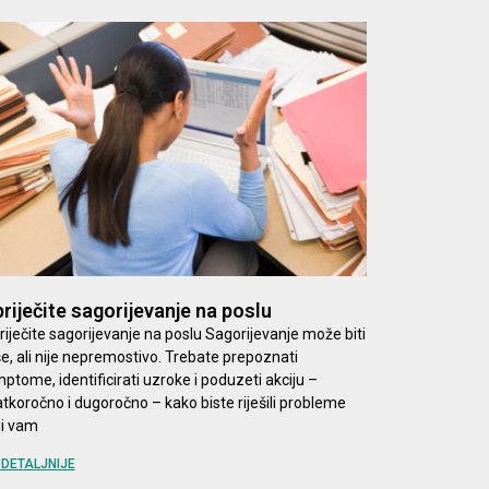
riječite sagorijevanje na poslu
riječite sagorijevanje na poslu Sagorijevanje može biti
še, ali nije nepremostivo. Trebate prepoznati
mptome, identificirati uzroke i poduzeti akciju –
atkoročno i dugoročno – kako biste riješili probleme
ji vam
DETALJNIJE