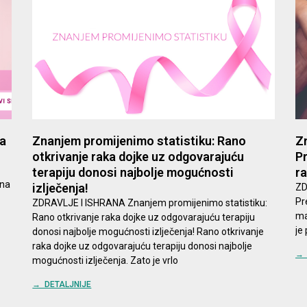
za
Znanjem promijenimo statistiku: Rano
Zn
otkrivanje raka dojke uz odgovarajuću
Pr
terapiju donosi najbolje mogućnosti
ra
 na
izlječenja!
ZD
Pr
ZDRAVLJE I ISHRANA Znanjem promijenimo statistiku:
ma
Rano otkrivanje raka dojke uz odgovarajuću terapiju
je
donosi najbolje mogućnosti izlječenja! Rano otkrivanje
raka dojke uz odgovarajuću terapiju donosi najbolje
→ 
mogućnosti izlječenja. Zato je vrlo
→ DETALJNIJE