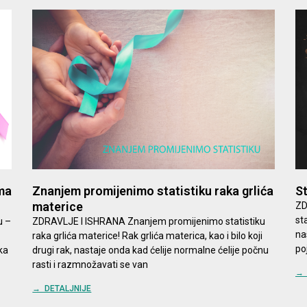
ma
Znanjem promijenimo statistiku raka grlića
St
materice
ZD
st
u –
ZDRAVLJE I ISHRANA Znanjem promijenimo statistiku
na
raka grlića materice! Rak grlića materica, kao i bilo koji
po
ka
drugi rak, nastaje onda kad ćelije normalne ćelije počnu
rasti i razmnožavati se van
→ 
→ DETALJNIJE