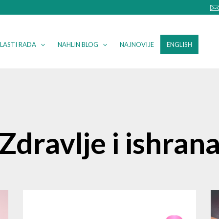
LASTI RADA
NAHLIN BLOG
NAJNOVIJE
ENGLISH
Zdravlje i ishran
Page
Page