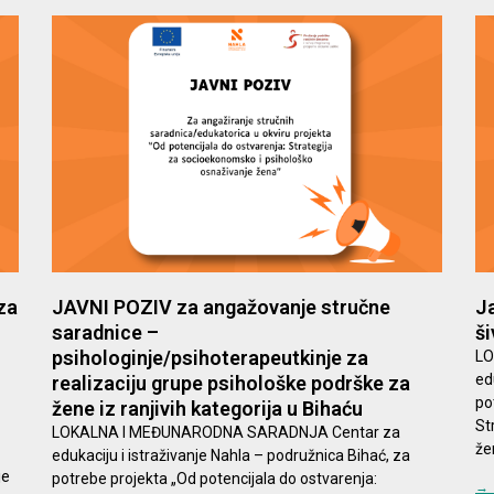
za
JAVNI POZIV za angažovanje stručne
Ja
saradnice –
ši
psihologinje/psihoterapeutkinje za
LO
ed
realizaciju grupe psihološke podrške za
po
žene iz ranjivih kategorija u Bihaću
St
LOKALNA I MEĐUNARODNA SARADNJA Centar za
žen
edukaciju i istraživanje Nahla – podružnica Bihać, za
je
potrebe projekta „Od potencijala do ostvarenja:
→ 