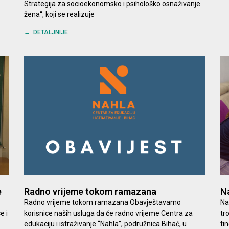
Strategija za socioekonomsko i psihološko osnaživanje
žena“, koji se realizuje
→ DETALJNIJE
e
Radno vrijeme tokom ramazana
Na
Radno vrijeme tokom ramazana Obavještavamo
Na
e i
korisnice naših usluga da će radno vrijeme Centra za
tr
edukaciju i istraživanje “Nahla”, podružnica Bihać, u
ti