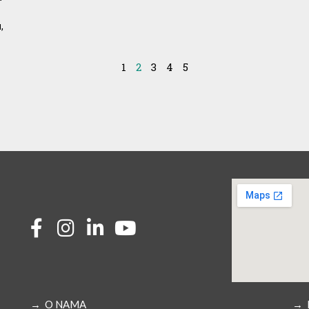
,
1
2
3
4
5
→ O NAMA
→ 