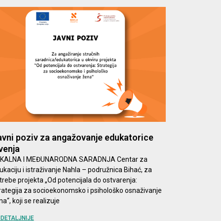
vni poziv za angažovanje edukatorice
venja
KALNA I MEĐUNARODNA SARADNJA Centar za
ukaciju i istraživanje Nahla – podružnica Bihać, za
trebe projekta „Od potencijala do ostvarenja:
rategija za socioekonomsko i psihološko osnaživanje
a“, koji se realizuje
DETALJNIJE