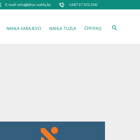
E-mail: info@bihac.nahla.ba
+387 37 352 200
Search
NAHLA SARAJEVO
NAHLA TUZLA
ČPP/FAQ