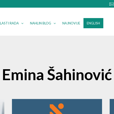
LASTI RADA
NAHLIN BLOG
NAJNOVIJE
ENGLISH
Emina Šahinović
Page
Page
Page
Page
Page