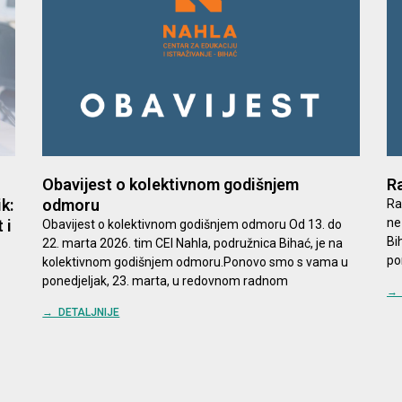
Obavijest o kolektivnom godišnjem
Ra
k:
odmoru
Ra
ne
 i
Obavijest o kolektivnom godišnjem odmoru Od 13. do
Bi
22. marta 2026. tim CEI Nahla, podružnica Bihać, je na
po
kolektivnom godišnjem odmoru.Ponovo smo s vama u
ponedjeljak, 23. marta, u redovnom radnom
→ 
→ DETALJNIJE